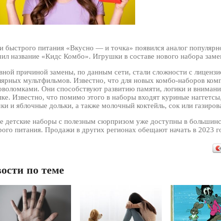
и быстрого питания «Вкусно — и точка» появился аналог популярн
ил название «Кидс Комбо». Игрушки в составе нового набора заме
вной причиной замены, по данным сети, стали сложности с лиценз
лярных мультфильмов. Известно, что для новых комбо-наборов ком
ловоломками. Они способствуют развитию памяти, логики и внимани
ке. Известно, что помимо этого в наборы входят куриные наггетсы,
ки и яблочные дольки, а также молочный коктейль, сок или газиров
е детские наборы с полезным сюрпризом уже доступны в большинст
ого питания. Продажи в других регионах обещают начать в 2023 г
ости по теме