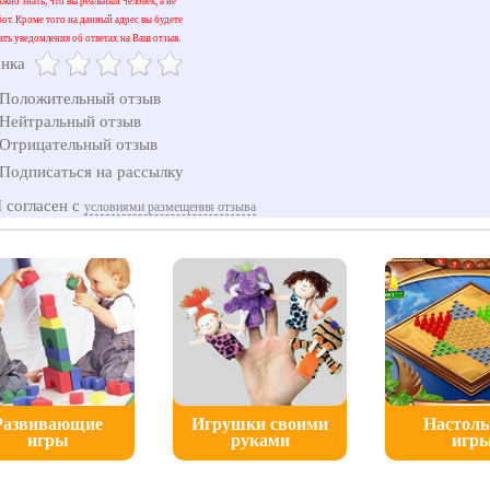
жно знать, что вы реальный человек, а не
бот. Кроме того на данный адрес вы будете
ать уведомления об ответах на Ваш отзыв.
нка
Положительный отзыв
Нейтральный отзыв
Отрицательный отзыв
Подписаться на рассылку
 согласен с
условиями размещения отзыва
Развивающие
Игрушки своими
Настол
игры
руками
игр