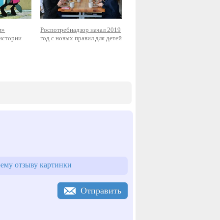
м»
Роспотребнадзор начал 2019
истории
год с новых правил для детей
ему отзыву картинки
Отправить