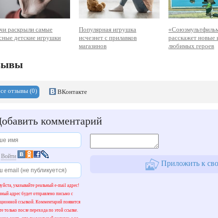
чи раскрыли самые
Популярная игрушка
«Союзмультфиль
сные детские игрушки
исчезнет с прилавков
расскажет новые 
магазинов
любимых героев
зывы
се отзывы (0)
ВКонтакте
обавить комментарий
и
Войти
Приложить к сво
уйста, указывайте реальный e-mail адрес!
нный адрес будет отправлено письмо с
ационной ссылкой. Комментарий появится
те только после перехода по этой ссылке.