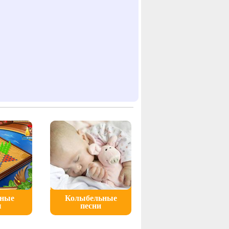
ьные
Колыбельные
ы
песни