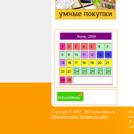
Copyright © 2007 -
2026 platwithus.ru
В 
Обратная связь
|
Реклама на сайте
по
В 
ад