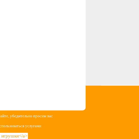
сайте, убедительно просим вас
спользоваться услугами
ие игрушки</a>