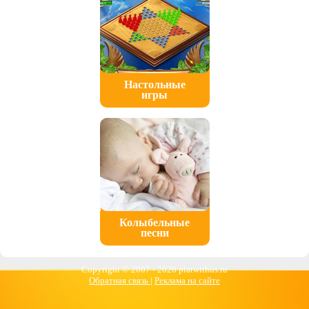
Настольные
игры
Колыбельные
песни
Copyright © 2007 -
2026 platwithus.ru
Обратная связь
|
Реклама на сайте