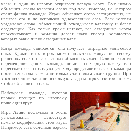
часы, и один из игроков открывает первую карту! Ему нужно
объяснить своим коллегам слово под тем номером, на котором
стоит фишка команды. Игрок объясняет слово ассоциативно, не
называя его и не используя однокоренных слов. Если коллеги
угадывают слово, объясняющий откладывает карточку и берет
следующую. Как только время истечет, все отгаданные карты
пересчитывают и команда делает шаги вперед, количество
которых равно числу отгаданных карт.
Когда команда ошибается, она получает штрафное минусовое
очко. Кроме того, игрок может получить минус по своему
решению, если он не знает, как объяснить слово. Если по итогам
перемещения фишка команды встает на черную клетку или
пересекает ее, на следующем ходу представитель этой команды
объясняет слова всем, а не только участникам своей группы. При
этом песочные часы не используют, задача игрока состоит в том,
чтобы объяснить 5 слов.
Побеждает команда, которая
первой пройдет по игровому
полю один круг.
Игра
Алиас
несложная и очень
увлекательная. Существует
немало модификаций этой игры.
Например, есть семейная версия,