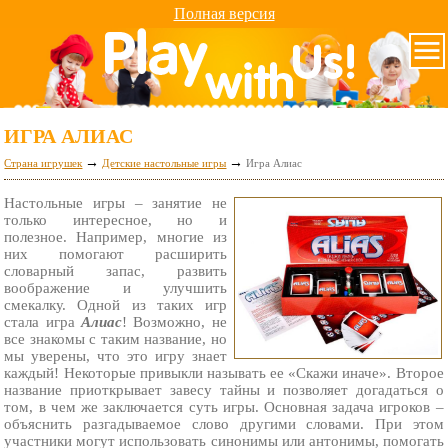
Полная версия
ИГРА АЛИАС
→
→
Страна игрушек
Детские настольные игры
Игра Алиас
Настольные игры – занятие не
только интересное, но и
полезное. Например, многие из
них помогают расширить
словарный запас, развить
воображение и улучшить
смекалку. Одной из таких игр
стала игра
Алиас
! Возможно, не
все знакомы с таким название, но
мы уверены, что это игру знает
каждый! Некоторые привыкли называть ее «Скажи иначе». Второе
название приоткрывает завесу тайны и позволяет догадаться о
том, в чем же заключается суть игры. Основная задача игроков –
объяснить разгадываемое слово другими словами. При этом
участники могут использовать синонимы или антонимы, помогать