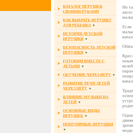
КАТАЛОГ ИГРУШЕК
Не т
СВОИМИ РУКАМИ
аксе
малы
КАК ВЫБРАТЬ ИГРУШКУ
ДЛЯ РЕБЕНКА
▼
Если 
малы
ИСТОРИЯ ДЕТСКОЙ
качал
ИГРУШКИ
▼
Обяз
БЕЗОПАСНОСТЬ ДЕТСКОЙ
ИГРУШКИ
▼
Кресл
пока
ГОТОВИМ ВМЕСТЕ С
колеб
ДЕТЬМИ
▼
парам
ОБУЧЕНИЕ ЧЕРЕЗ ИГРУ
▼
понр
качал
РАЗВИТИЕ РЕЧИ ДЕТЕЙ
ЧЕРЕЗ ИГРУ
▼
Трад
основ
ВЛИЯНИЕ МУЗЫКИ НА
устро
ДЕТЕЙ
▼
роди
ОСНОВНЫЕ ВИДЫ
Однак
ИГРУШЕК
▼
движ
ПОПУЛЯРНЫЕ ИГРУШКИ
зрени
▼
модел