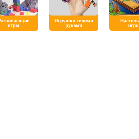
Развивающие
Игрушки своими
Настол
игры
руками
игр