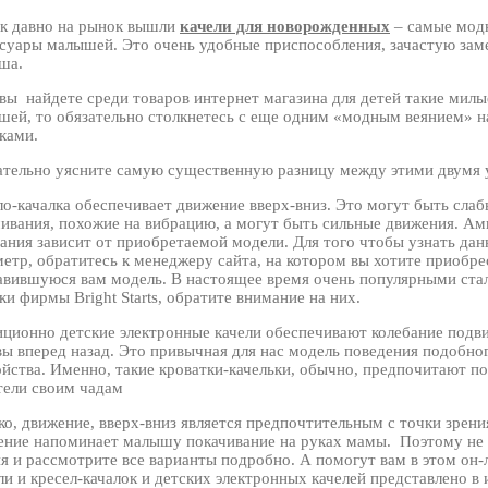
ак давно на рынок вышли
качели для новорожденных
– самые мод
ссуары малышей. Это очень удобные приспособления, зачастую за
ша.
вы найдете среди товаров интернет магазина для детей такие милы
шей, то обязательно столкнетесь с еще одним «модным веянием» н
ками.
ательно уясните самую существенную разницу между этими двумя 
о-качалка обеспечивает движение вверх-вниз. Это могут быть слаб
чивания, похожие на вибрацию, а могут быть сильные движения. Ам
ания зависит от приобретаемой модели. Для того чтобы узнать да
етр, обратитесь к менеджеру сайта, на котором вы хотите приобре
авившуюся вам модель. В настоящее время очень популярными стал
ки фирмы Bright Starts, обратите внимание на них.
иционно детские электронные качели обеспечивают колебание подв
ы вперед назад. Это привычная для нас модель поведения подобно
йства. Именно, такие кроватки-качельки, обычно, предпочитают п
тели своим чадам
о, движение, вверх-вниз является предпочтительным с точки зрени
ение напоминает малышу покачивание на руках мамы. Поэтому не в
я и рассмотрите все варианты подробно. А помогут вам в этом он-
и и кресел-качалок и детских электронных качелей представлено в