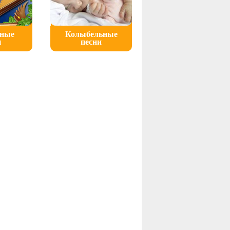
ьные
Колыбельные
ы
песни