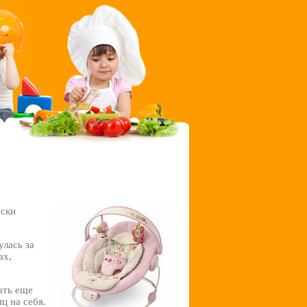
ески
лась за
ах,
ать еще
ц на себя.