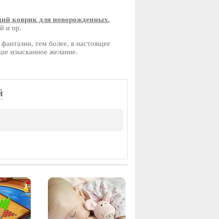
ий коврик для новорожденных
,
й и пр.
фантазии, тем более, в настоящее
аше изысканное желание.
й