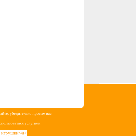
сайте, убедительно просим вас
спользоваться услугами
ие игрушки</a>