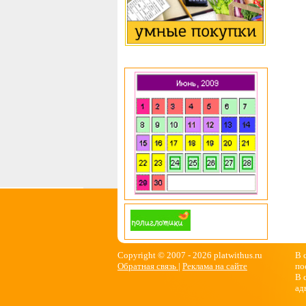
Copyright © 2007 -
2026 platwithus.ru
В 
Обратная связь
|
Реклама на сайте
по
В 
ад