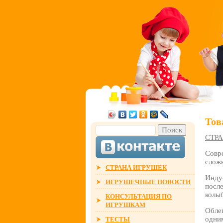
Тов
СТР
Совр
слож
СТРАНА ИГРУШЕК
Инду
ИГРУШЕЧНЫЕ НОВОСТИ
после
колы
КОНСУЛЬТАЦИЯ ПО
ИГРУШКАМ
Обле
одни
ТЕСТЫ