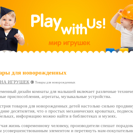
ары для новорожденных
АНА ИГРУШЕК
Товары для новорожденных
еменный дизайн комнаты для малышей включает различные технич
ные приспособления, агрегаты, музыкальные устройства.
стрия товаров для новорожденных детей настолько сильно продвину
дние десятилетия, что о простых механических кроватках, подвеск
бельках, информацию можно найти в библиотеках и музеях.
гчая жизнь современному человеку, производители спешат порадов
м усовершенствованным элементом и перетянуть мам-покупательни