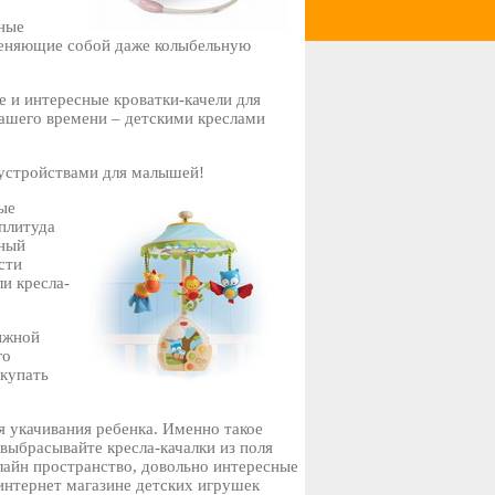
ные
меняющие собой даже колыбельную
е и интересные кроватки-качели для
ашего времени – детскими креслами
устройствами для малышей!
ые
плитуда
нный
сти
и кресла-
ижной
го
окупать
я укачивания ребенка. Именно такое
ыбрасывайте кресла-качалки из поля
лайн пространство, довольно интересные
 интернет магазине детских игрушек