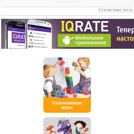
Cтатистика теста
Развивающие
игры