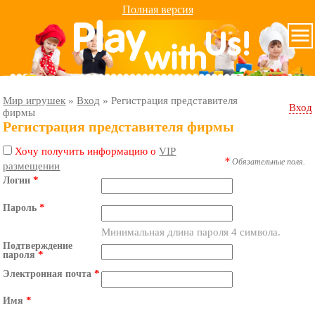
Полная версия
Мир игрушек
»
Вход
»
Регистрация представителя
Вход
фирмы
Регистрация представителя фирмы
Хочу получить информацию о
VIP
*
Обязательные поля.
размещении
*
Логин
*
Пароль
Минимальная длина пароля 4 символа.
Подтверждение
*
пароля
*
Электронная почта
*
Имя