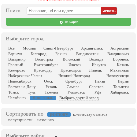
Поиск
на карте
Выберите город
Все
Москва
Санкт-Петербург
Архангельск
Астрахань
Барнаул
Белгород
Брянск
Владивосток
Владикавказ
Владимир
Волгоград
Волжский
Вологда
Воронеж
Грозный
Екатеринбург
Ижевск
Иркутск
Казань
Кемерово
Краснодар
Красноярск
Липецк
Махачкала
Набережные Челны
Нижний Новгород
Новокузнецк
Новосибирск
Омск
Оренбург
Пенза
Пермь
Ростов-на-Дону
Рязань
Самара
Саратов
Тольятти
Томск
Тула
Тюмень
Ульяновск
Уфа
Хабаровск
Ярославль
Челябинск
Выбрать другой город
Сортировать по
рейтингу
количеству отзывов
популярности
названию
Выберите район