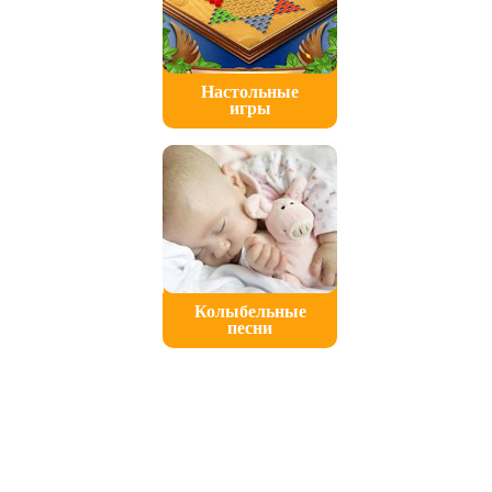
Настольные
игры
Колыбельные
песни
Copyright © 2007 -
2026 platwithus.ru
Обратная связь
|
Реклама на сайте
В случае, если вы хотите скопировать наши материалы и разместить их на