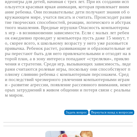
идеоигры для детей, начиная с трех лет. При их создании исп
ользуется красивая яркая анимация, которая привлекает вним
ание ребенка. Они познавательны: дети получают знания об о
кружающем мире, учатся писать и считать. Происходит разви
тие творческих способностей, реакции, логического и абстрак
тного мышления. Вредные игрушки Опасность компьютерны
х игр - в возникновении зависимости. Если с малых лет ребен
ок ежедневно проводит у компьютера пусть даже 15 минут, т
о, скорее всего, к школьному возрасту у него уже разовьется
привычка. Ребенок растет, развивающие и образовательные иг
ры перестают быть для него привлекательными и отходят на в
торой план, а в зону интереса попадают «стрелялки», приклю
чения и стратегии. Среди игр, вызывающих зависимость, лиде
рами считаются ролевые игры, поскольку они способствуют п
олному слиянию ребенка с компьютерным персонажем. Сред
и последствий чрезмерного увлечения компьютерными играм
и - развитие агрессии, появление рассеянного внимания, некот
орых затруднений в живом общении и потеря связи с реальны
м миром.
Задать вопрос
Вернуться назад к вопросам