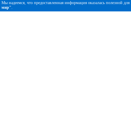
Мы надеемся, что предоставленная информация оказалась полезной для
мир"
.