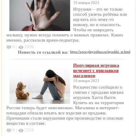
19 января 2023
Игрушки – это не только
способ увлечь ребёнка или
научить его чему-то
новому, но и опасность.
Чтобы не навредить
малышу, нужно всегда помнить о важных правилах. Каких
именно, рассказали врачи-педиатры.
0 |
2896
Новость со ссылкой на:
https://www.playwithus.ru/igrushki_st.html
Популярная игрушка
исчезнет с прилавков
магазинов
19 января 2023
Роскачество сообщило о
снятии с продажи мягких
игрушек Хагги Вагги.
Купить их на территории
России теперь будет невозможно. Магазины и интернет-
площадки обязали изъять все изделия из продажи.
Причинами стали нарушения при производстве и опасные
вещества в составе.
0 |
2358