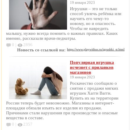
19 января 2023
Игрушки – это не только
способ увлечь ребёнка или
научить его чему-то
новому, но и опасность.
Чтобы не навредить
малышу, нужно всегда помнить о важных правилах. Каких
именно, рассказали врачи-педиатры.
0 |
2896
Новость со ссылкой на:
https://www.playwithus.ru/igrushki_st.html
Популярная игрушка
исчезнет с прилавков
магазинов
19 января 2023
Роскачество сообщило о
снятии с продажи мягких
игрушек Хагги Вагги.
Купить их на территории
России теперь будет невозможно. Магазины и интернет-
площадки обязали изъять все изделия из продажи.
Причинами стали нарушения при производстве и опасные
вещества в составе.
0 |
2357