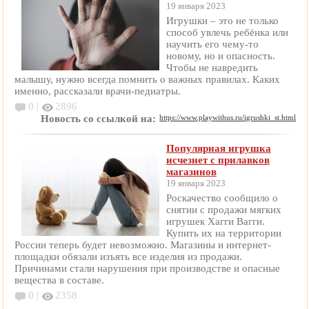
19 января 2023
Игрушки – это не только
способ увлечь ребёнка или
научить его чему-то
новому, но и опасность.
Чтобы не навредить
малышу, нужно всегда помнить о важных правилах. Каких
именно, рассказали врачи-педиатры.
0 |
2896
Новость со ссылкой на:
https://www.playwithus.ru/igrushki_st.html
Популярная игрушка
исчезнет с прилавков
магазинов
19 января 2023
Роскачество сообщило о
снятии с продажи мягких
игрушек Хагги Вагги.
Купить их на территории
России теперь будет невозможно. Магазины и интернет-
площадки обязали изъять все изделия из продажи.
Причинами стали нарушения при производстве и опасные
вещества в составе.
0 |
2358