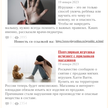
19 января 2023
Игрушки – это не только
способ увлечь ребёнка или
научить его чему-то
новому, но и опасность.
Чтобы не навредить
малышу, нужно всегда помнить о важных правилах. Каких
именно, рассказали врачи-педиатры.
0 |
2895
Новость со ссылкой на:
https://www.playwithus.ru/igrushki_st.html
Популярная игрушка
исчезнет с прилавков
магазинов
19 января 2023
Роскачество сообщило о
снятии с продажи мягких
игрушек Хагги Вагги.
Купить их на территории
России теперь будет невозможно. Магазины и интернет-
площадки обязали изъять все изделия из продажи.
Причинами стали нарушения при производстве и опасные
вещества в составе.
0 |
2354